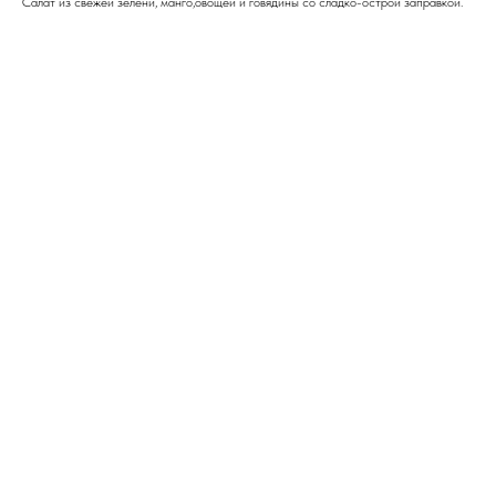
Салат из свежей зелени, манго,овощей и говядины со сладко-острой заправкой.