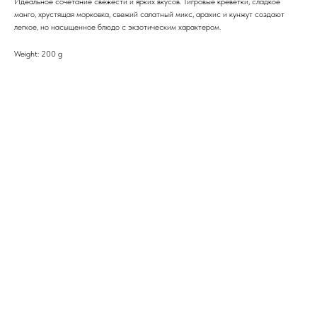
Идеальное сочетание свежести и ярких вкусов. Тигровые креветки, сладкое
манго, хрустящая морковка, свежий салатный микс, арахис и кунжут создают
легкое, но насыщенное блюдо с экзотическим характером.
Weight: 200 g