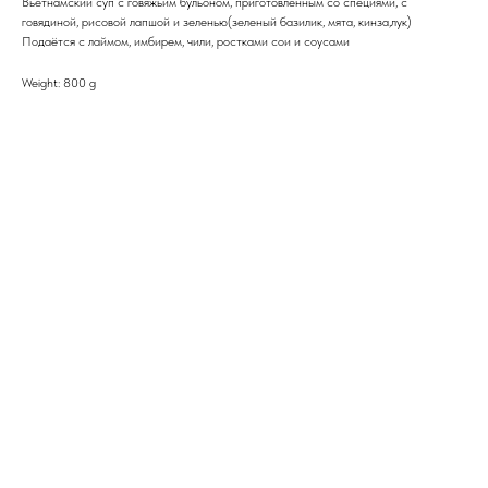
Вьетнамский суп с говяжьим бульоном, приготовленным со специями, с
говядиной, рисовой лапшой и зеленью(зеленый базилик, мята, кинза,лук)
Подаётся с лаймом, имбирем, чили, ростками сои и соусами
Weight: 800 g