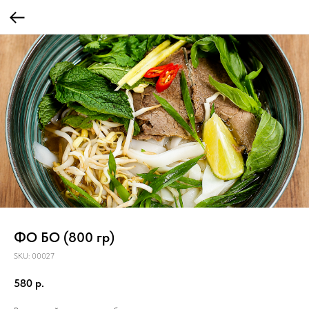
ФО БО (800 гр)
SKU:
00027
580
р.