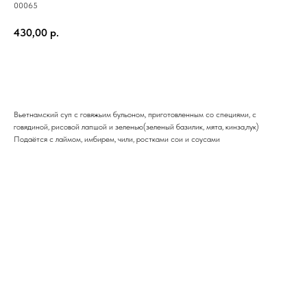
00065
430,00
р.
Вьетнамский суп с говяжьим бульоном, приготовленным со специями, с
говядиной, рисовой лапшой и зеленью(зеленый базилик, мята, кинза,лук)
Подаётся с лаймом, имбирем, чили, ростками сои и соусами